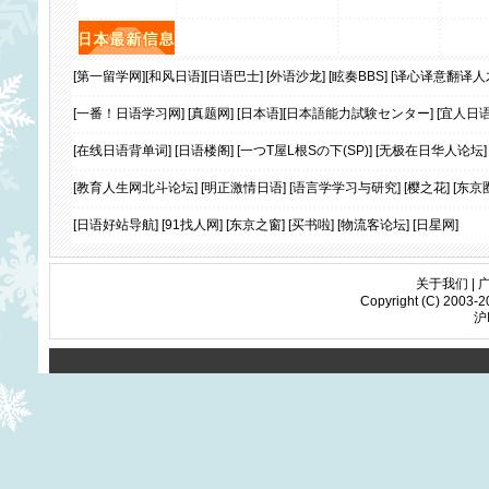
[第一留学网]
[和风日语]
[日语巴士]
[外语沙龙]
[眩奏BBS]
[译心译意翻译人
[一番！日语学习网]
[真题网]
[日本语]
[日本語能力試験センター]
[宜人日
[在线日语背单词]
[日语楼阁]
[一つT屋L根Sの下(SP)]
[无极在日华人论坛
[教育人生网北斗论坛]
[明正激情日语]
[语言学学习与研究]
[樱之花]
[东京
[日语好站导航]
[91找人网]
[东京之窗]
[买书啦]
[物流客论坛]
[日星网]
关于我们
|
Copyright (C) 2003-20
沪